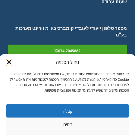
שעות עבודה
מספר טלפון ייעודי לעובדי קומברס בע"מ וורינט מערכות
בע"מ
074-7045882
ניהול הסכמה
כדי לספק את חוויות המשתמש הטובות ביותר, אנו משתמשים בטכנולוגיות כמו קובצי
Cookie כדי לאחסן ו/או לגשת למידע על המכשיר. הסכמה לטכנולוגיות אלו תאפשר לנו
לעבד נתונים כגון התנהגות גלישה או מזהים ייחודיים באתר זה. אי הסכמה או ביטול
יו אנד מור יועצים בע"מ
הסכמה עלולים להשפיע לרעה על תכונות ופונקציות מסוימות.
רבעיית פלטינום בניין A, שד' הרכס 13 מודיעין, 7178628
קבלה
דחיה
© כל הזכויות שמורות ליו אנד מור בע"מ 2023