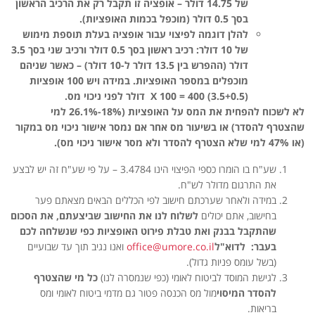
של 14.75 דולר – אופציה זו תקבל רק את הרכיב הראשון
בסך 0.5 דולר (מוכפל בכמות האופציות)
.
להלן דוגמה לפיצוי עבור אופציה בעלת תוספת מימוש
של 10 דולר: רכיב ראשון בסך 0.5 דולר ורכיב שני בסך 3.5
דולר (ההפרש בין 13.5 דולר ל-10 דולר) – כאשר שניהם
מוכפלים במספר האופציות. במידה ויש 100 אופציות
(3.5+0.5) X 100 = 400
דולר לפני ניכוי מס
.
לא לשכוח להפחית את המס על האופציות (18%-26.1% למי
שהצטרף להסדר) או בשיעור מס אחר אם נמסר אישור ניכוי מס במקור
(או 47% למי שלא הצטרף להסדר ולא מסר אישור ניכוי מס).
שע"ח בו הומרו כספי הפיצוי הינו 3.4784 – על פי שע"ח זה יש לבצע
את התרגום מדולר לש"ח.
במידה ולאחר שערכתם חישוב לפי הכללים הבאים מצאתם פער
בחישוב, אתם יכולים
לשלוח לנו את החישוב שביצעתם, את הסכום
שהתקבל בבנק ואת טבלת פירוט האופציות כפי שנשלחה לכם
בעבר: לדוא"ל
office@umore.co.il
ואנו נגיב תוך עד שבועיים
(בשל עומס פניות גדול).
לגישת המוסד לביטוח לאומי (כפי שנמסרה לנו)
כל מי שהצטרף
להסדר המיסוי
מול מס הכנסה פטור גם מדמי ביטוח לאומי ומס
בריאות.