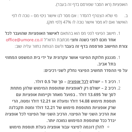
האופציות (ראו הסבר שפורסם בדף זה בעבר).
ב. מי שלא הצטרף להסדר : אם מסר לנו אישור ניכוי מס – נוכה לו לפי
האישור ואם לא מסר אישור נוכה לו 47% (לפי חוק).
חישוב הפיצוי לפני מס הוא בהתאם
לאישור האופציות שהועבר לכל
אחד מכם לפני כשנה וחצי
מכתובת הדוא"ל
office@umore.co.il
צורת החישוב פורסמה בדף זה בעבר
ולשם הנוחות נחזור עליה שוב:
מנגנון חלוקת הפיצוי אושר עקרונית על ידי בית המשפט המחוזי
בתל אביב
.
על פי ההסדר תחשיב הפיצוי נחלק לשני רכיבים
:
רכיב 1 – ישולם
לכל אופציה
– סך של 0.5 דולר
.
רכיב 2 – ישולם רק לאופציות שתוספת המימוש שלהן מתחת
לסך של 13.695 דולר
.
בפועל מאחר וקיימות אופציות עם
תוספת מימוש 14.08 דולר ומעלה או 12.21 דולר ומטה, הרי
שרק אופציות מתוספת מימוש של 12.21 דולר ומטה תקבלנה
את הרכיב השני של הפיצוי. הרכיב השני של הפיצוי לכל אופציה
יגדל ככל שתוספת המימוש נמוכה יותר.
להלן דוגמה לפיצוי עבור אופציה בעלת תוספת מימוש