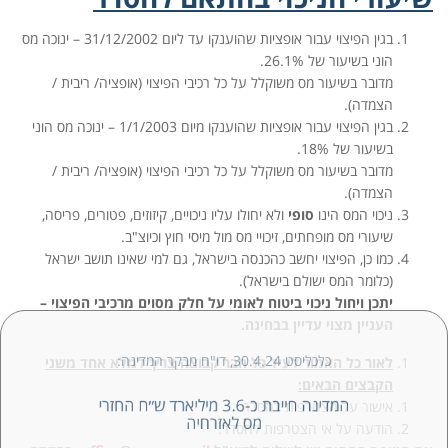
בגין הפיצוי עבור אופציות שהוענקו עד ליום 31/12/2002 – ינוכה מס
הוני בשיעור של 26.1%.
מדובר בשיעור מס משוקלל על כל רכיבי הפיצוי (אופציה/ ריבית /
הצמדה).
בגין הפיצוי עבור אופציות שהוענקו מיום 1/1/2003 – ינוכה מס הוני
בשיעור של 18%.
מדובר בשיעור מס משוקלל על כל רכיבי הפיצוי (אופציה/ ריבית /
הצמדה).
ניכוי המס הינו
סופי
ולא יחולו עליו ניכויים, קיזוזים, פטורים, פריסה,
שיעורי מס מופחתים, זיכויי מס מול מיסי חוץ וכיוצ"ב.
כמו כן, הפיצוי יחשב כהכנסה בישראל, גם למי שאינו תושב ישראל
(כלומר המס ישולם בישראל).
יתכן ויחול ניכוי ביטוח לאומי על חלק מסוים מרכיבי הפיצוי –
העניין מצוי עדיין בבחינה.
כלכליסט 30.4.24, דו"ח מבקר המדינה:
לאור כל האמור לעיל כל חבר קבוצה צריך למלא אחד משני
הקבצים הבאים:
המדינה חייבת כ-3.6 מיליארד ש״ח החזרי
אישור על הצטרפות להסדר.
מס לאזרחיה
הודעה על אי הצטרפות להסדר.