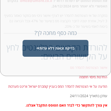
את הטופס החתום יש לשלוח לדוא"ל
office@umore.co.il
בהקדם
האפשרי ולא יאוחר מיום 24/12/2024.
במקרה של אי הצטרפות להסדר יש לצרף אישור ניכוי מס במקור כאמור בסעיף
3 לעיל, אחרת ינוכה לחבר הקבוצה מס בשיעור של 47% וככל הנראה גם
ביטוח לאומי בשיעור של כ-20%.
כמה כסף מחכה לך?
להורדת הקבצים הרלוונטים לחץ
בדיקת זכאות ללא עלות
על הקישורים הבאים:
אישור הצטרפות להסדר מס
החלטת מיסוי חתומה
הודעה על אי הצטרפות להסדר המס בעניין קומברס ישראל וורינט מערכות
עודכן בתאריך 24/11/2024
אין צורך להתקשר כדי לברר האם הטופס התקבל אצלנו.