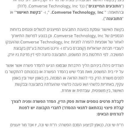
("
התובעים המייצגים
") נגד Comverse Technology, Inc. (להלן
ובהתאמה: "
Comverse Technology, Inc.
", ו- "
בקשת האישור
" או
"
התובענה
").
בקשת האישור עוסקת בטענת התובעים המייצגים לכשלים ופגמים בדוחות
הכספיים של Comverse Technology, Inc. וכן בנוגע לפרשת התיארוך
לאחור של אופציות להמרה למניות Comverse Technology, Inc.שהוענקו
לעובדי חברות ישראליות (קומברס בע"מ ו- ורינט מערכות בע"מ) בקבוצת
המשיבה. לפי החלטות בית המשפט, התובענה נדונה לפי דין מדינת ניו יורק.
הצדדים ניהלו ביניהם הליך הידברות שבסופו הגיעו להסדר פשרה אשר אושר
על ידי בית המשפט, וזאת מבלי שיש בהסדר הפשרה או בנכונותם להתקשר בו
לפנים משורת הדין, כדי להוות הודאה או הסכמה, בין באופן ישיר ובין באופן
עקיף, באחריות כלשהי ו/או טענה כלשהי שהועלתה בתובענה ובבקשת
האישור, בין משפטית, עובדתית או אחרת.
לקבלת פרטים נוספים אודות פסק הדין, הסדר הפשרה ופניה לצורך
קבלת פיצוי (בהתאם לתנאי ההסדר) לחברי הקבוצה יש לפנות
לגורמים הבאים
:
רו"ח שי ונה, כנאמן לביצוע הסכם הפשרה: רו"ח שי ונה, יו אנד מור יועצים