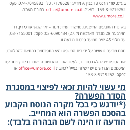
בע"מ, שד' הרכס 13 בניין A מודיעין 7178628, טל': 074-7045882, פקס:
153-8-9719252 דוא"ל:
office@umore.co.il
כתובת האתר:
www.umore.co.il
באי כוח התובעים המייצגים, ממשרד עמית מנור – יוקי שמש עורכי דין, רח'
הארבעה 28 מגדלי הארבעה (ק.27) 03-6090434; פקס': 03-7155001,
עד חלוף 45 ימים ממועד פרסום מודעה זו.
נוסח מודעה זו אושר על ידי בית המשפט והיא מתפרסמת בהתאם להחלטתו.
את הטופס יש למלא בכתב יד, ולעקוב אחר ההנחיות הרשומות בקובץ ויחד עם
המסמכים הנדרשים יש לשלוח במייל לכתובת
office@umore.co.il
או
לפקס: 153-8-9719252
מי עשוי להיות זכאי לפיצוי במסגרת
הסדר הפשרה?
(*יודגש כי בכל מקרה הנוסח הקבוע
בהסכם הפשרה הוא המחייב.
הודעה זו הינה לשם הבהרה בלבד):