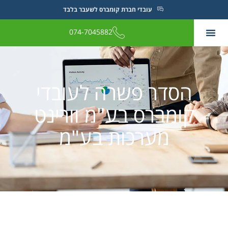
עובדי חברת קומברס לשעבר בלבד
074-7045882
הסדר פשרה לעובדי
קומברס בע"מ וורינט
מערכות בע"מ