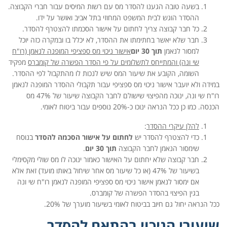
בשעה טובה הגענו להסדר מס עם רשות המיסים עבור חברי הקבוצה.
ההסדר הוגש לבית המשפט המחוזי בתל אביב ואושר על ידו.
כל חבר קבוצה צריך לחתום על אישור הסכמתו להצטרף להסדר.
חבר שלא יאשר בחתימתו את ההסדר, לא יכלל בו ובמקרה כזה יוכל
למסור לנאמן
תוך 30 יום
אישור ניכוי מס ספציפי המופנה לנאמן (רו"ח
שי ונה) והמתייחס לתשלומים על פי הסדר הפשרה של קומברס
מפקיד
השומה, הקובע את שיעור המס שיש לנכות לו מהתקבול לפי ההסדר.
במידה ולא יועבר אישור ניכוי מס ספציפי עבור תקבולי ההסדר המופנה לנאמן
רו"ח שי ונה, ינוכה מהפיצוי שישולם לחבר הקבוצה שיעור של 47% מס
הכנסה. כמו כן ככל הנראה ינוכו כ-20% נוספים עבור ביטוח לאומי.
להלן עיקרי ההסדר
:
כדי להצטרף להסדר יש
לחתום על אישור הסכמה להסדר
בנוסח
שימסור הנאמן לחבר הקבוצה
תוך 30 יום
.
חבר קבוצה שלא יחתום על האישור כאמור ינוכה לו מס שולי מקסימלי
בשיעור של 47% (או כל שיעור מס אחר שיחול באותו מועד) זאת אלא
אם ימסור לנאמן אישור ניכוי מס ספציפי המופנה לנאמן רו"ח שי ונה
בגין הפיצוי בהסדר הפשרה של קומברס.
ככל הנראה יחול גם חיוב בביטוח לאומי בשיעור מוערך של 20%.
שיעורי הניכוי בהתאם להסדר