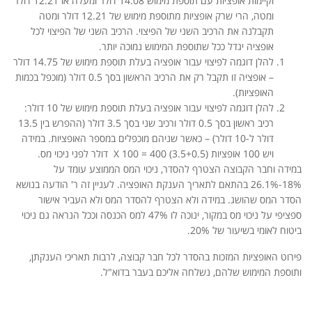
וקיימות אופציות עם תוספת מימוש 14.08 דולר ומעלה או 12.21 דולר
ומטה, הרי שרק אופציות מתוספת מימוש של 12.21 דולר ומטה
תקבלנה את הרכיב השני של הפיצוי. הרכיב השני של הפיצוי לכל
אופציה יגדל ככל שתוספת המימוש נמוכה יותר.
להלן דוגמה לפיצוי עבור אופציה בעלת תוספת מימוש של 14.75 דולר
– אופציה זו תקבל רק את הרכיב הראשון בסך 0.5 דולר (מוכפל בכמות
האופציות).
להלן דוגמה לפיצוי עבור אופציה בעלת תוספת מימוש של 10 דולר:
רכיב ראשון בסך 0.5 דולר ורכיב שני בסך 3.5 דולר (ההפרש בין 13.5
דולר ל-10 דולר) – כאשר שניהם מוכפלים במספר האופציות. במידה
ויש 100 אופציות (3.5+0.5) X 100 = 400 דולר לפני ניכוי מס.
במידה וחבר הקבוצה הצטרף להסדר, ניכוי המס הממוצע עומד על
18%-26.1% בהתאם לתאריך הענקת האופציה. לעניין זה ר' הודעה בנושא
הסדר המס שהושג. במידה ולא הצטרף להסדר המס ולא העביר אישור
ספציפי על ניכוי מס במקור, ינוכה לו 47% למס הכנסה וככל הנראה גם ניכוי
ביטוח לאומי בשיעור של 20%.
פירוט האופציות המזכות בהסדר לכל חבר קבוצה, לרבות תאריכי הענקתן,
ותוספת המימוש שלהם, נשלחה אליכם בעבר בדוא"ל.